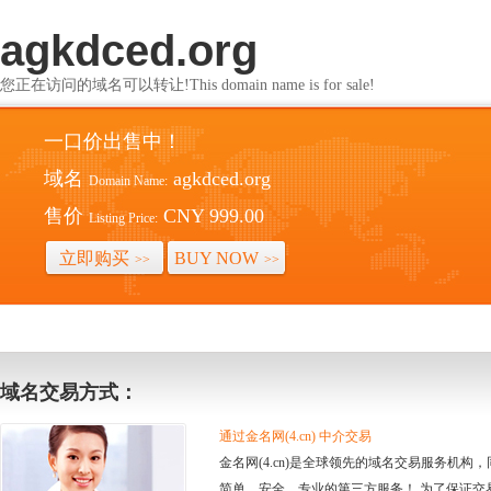
agkdced.org
您正在访问的域名可以转让!This domain name is for sale!
一口价出售中！
域名
agkdced.org
Domain Name:
售价
CNY 999.00
Listing Price:
立即购买
BUY NOW
>>
>>
域名交易方式：
通过金名网(4.cn) 中介交易
金名网(4.cn)是全球领先的域名交易服务机
简单、安全、专业的第三方服务！ 为了保证交