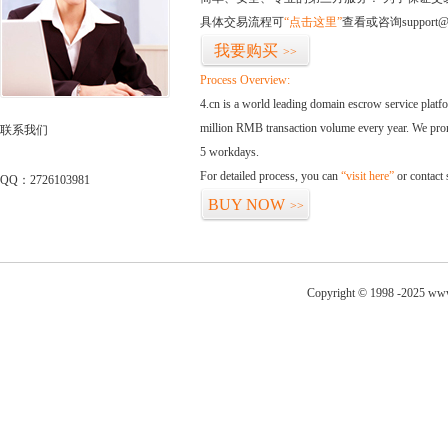
具体交易流程可
“点击这里”
查看或咨询support@
我要购买
>>
Process Overview:
4.cn is a world leading domain escrow service plat
million RMB transaction volume every year. We promi
联系我们
5 workdays.
For detailed process, you can
“visit here”
or contact
QQ：2726103981
BUY NOW
>>
Copyright © 1998 -2025 www